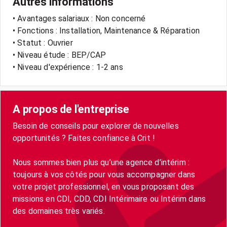
Autres informations
• Avantages salariaux : Non concerné
• Fonctions : Installation, Maintenance & Réparation
• Statut : Ouvrier
• Niveau étude : BEP/CAP
• Niveau d'expérience : 1-2 ans
A propos de l'entreprise
Besoin de conseils pour explorer de nouvelles
opportunités ? Faites confiance à Crit !
Nous sommes bien plus qu’une agence d’intérim :
toujours à vos côtés pour vous accompagner dans
votre projet professionnel, en vous proposant des
missions en CDI, CDD, CDI Intérimaire ou Intérim dans
des domaines très variés.