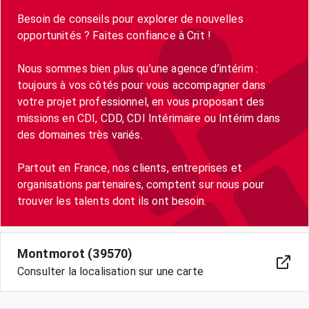
Besoin de conseils pour explorer de nouvelles
opportunités ? Faites confiance à Crit !
Nous sommes bien plus qu’une agence d’intérim :
toujours à vos côtés pour vous accompagner dans
votre projet professionnel, en vous proposant des
missions en CDI, CDD, CDI Intérimaire ou Intérim dans
des domaines très variés.
Partout en France, nos clients, entreprises et
organisations partenaires, comptent sur nous pour
trouver les talents dont ils ont besoin.
Montmorot (39570)
Consulter la localisation sur une carte