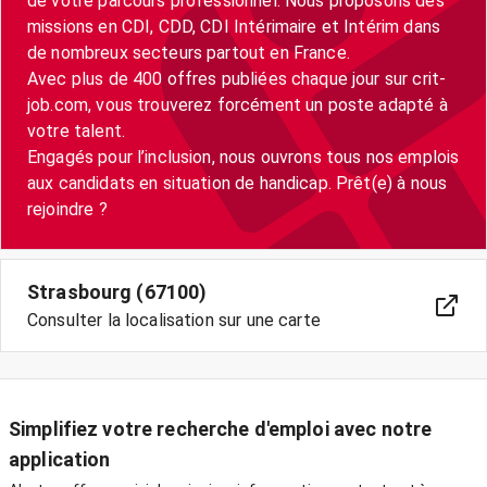
de votre parcours professionnel. Nous proposons des
missions en CDI, CDD, CDI Intérimaire et Intérim dans
de nombreux secteurs partout en France.
Avec plus de 400 offres publiées chaque jour sur crit-
job.com, vous trouverez forcément un poste adapté à
votre talent.
Engagés pour l’inclusion, nous ouvrons tous nos emplois
aux candidats en situation de handicap. Prêt(e) à nous
Strasbourg (67100)
Consulter la localisation sur une carte
Simplifiez votre recherche d'emploi avec notre
application