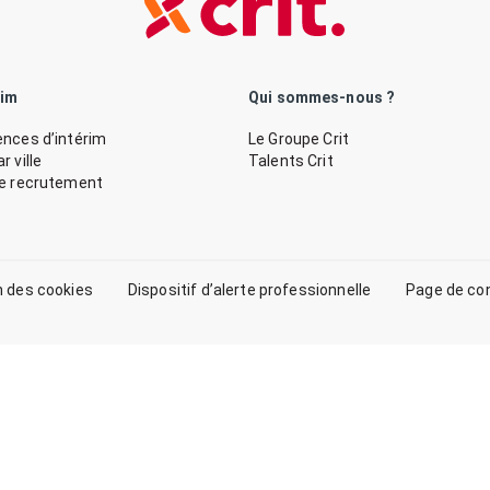
rim
Qui sommes-nous ?
nces d’intérim
Le Groupe Crit
 ville
Talents Crit
de recrutement
n des cookies
Dispositif d’alerte professionnelle
Page de co