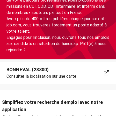
de votre parcours professionnel. Nous proposons des
missions en CDI, CDD, CDI Intérimaire et Intérim dans
de nombreux secteurs partout en France.
Avec plus de 400 offres publiées chaque jour sur crit-
job.com, vous trouverez forcément un poste adapté à
votre talent.
Engagés pour l’inclusion, nous ouvrons tous nos emplois
aux candidats en situation de handicap. Prêt(e) à nous
BONNEVAL (28800)
Consulter la localisation sur une carte
Simplifiez votre recherche d'emploi avec notre
application