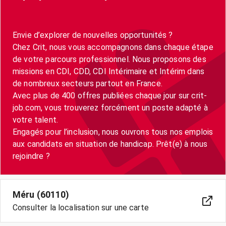
Envie d’explorer de nouvelles opportunités ?
Chez Crit, nous vous accompagnons dans chaque étape
de votre parcours professionnel. Nous proposons des
missions en CDI, CDD, CDI Intérimaire et Intérim dans
de nombreux secteurs partout en France.
Avec plus de 400 offres publiées chaque jour sur crit-
job.com, vous trouverez forcément un poste adapté à
votre talent.
Engagés pour l’inclusion, nous ouvrons tous nos emplois
aux candidats en situation de handicap. Prêt(e) à nous
Méru (60110)
Consulter la localisation sur une carte