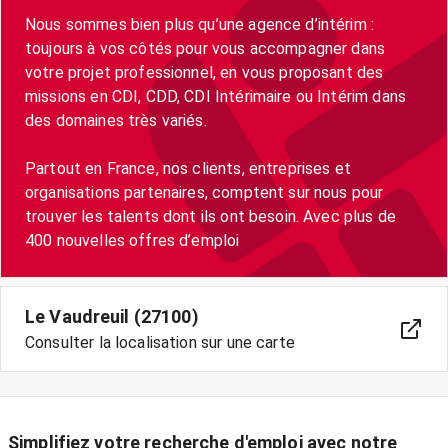
Nous sommes bien plus qu’une agence d’intérim :
toujours à vos côtés pour vous accompagner dans
votre projet professionnel, en vous proposant des
missions en CDI, CDD, CDI Intérimaire ou Intérim dans
des domaines très variés.
Partout en France, nos clients, entreprises et
organisations partenaires, comptent sur nous pour
trouver les talents dont ils ont besoin. Avec plus de
400 nouvelles offres d’emploi
Le Vaudreuil (27100)
Consulter la localisation sur une carte
Simplifiez votre recherche d'emploi avec notre