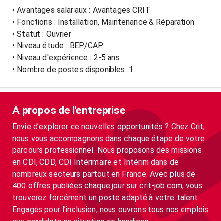
• Avantages salariaux : Avantages CRIT
• Fonctions : Installation, Maintenance & Réparation
• Statut : Ouvrier
• Niveau étude : BEP/CAP
• Niveau d'expérience : 2-5 ans
• Nombre de postes disponibles: 1
A propos de l'entreprise
Envie d’explorer de nouvelles opportunités ? Chez Crit,
nous vous accompagnons dans chaque étape de votre
parcours professionnel. Nous proposons des missions
en CDI, CDD, CDI Intérimaire et Intérim dans de
nombreux secteurs partout en France. Avec plus de
400 offres publiées chaque jour sur crit-job.com, vous
trouverez forcément un poste adapté à votre talent.
Engagés pour l’inclusion, nous ouvrons tous nos emplois