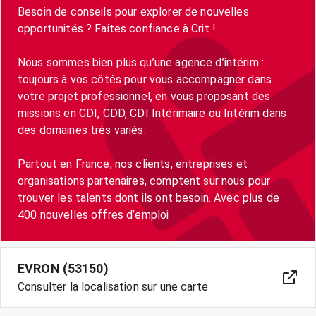
Besoin de conseils pour explorer de nouvelles
opportunités ? Faites confiance à Crit !
Nous sommes bien plus qu’une agence d’intérim :
toujours à vos côtés pour vous accompagner dans
votre projet professionnel, en vous proposant des
missions en CDI, CDD, CDI Intérimaire ou Intérim dans
des domaines très variés.
Partout en France, nos clients, entreprises et
organisations partenaires, comptent sur nous pour
trouver les talents dont ils ont besoin. Avec plus de
400 nouvelles offres d’emploi
EVRON (53150)
Consulter la localisation sur une carte