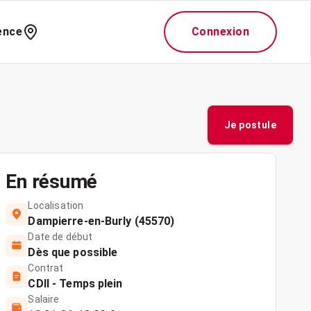
ence
Connexion
Je postule
En résumé
Localisation
Dampierre-en-Burly (45570)
Date de début
Dès que possible
Contrat
CDII - Temps plein
Salaire