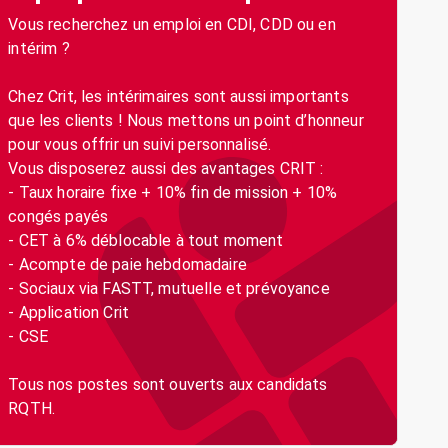
Vous recherchez un emploi en CDI, CDD ou en
intérim ?
Chez Crit, les intérimaires sont aussi importants
que les clients ! Nous mettons un point d’honneur
pour vous offrir un suivi personnalisé.
Vous disposerez aussi des avantages CRIT :
- Taux horaire fixe + 10% fin de mission + 10%
congés payés
- CET à 6% déblocable à tout moment
- Acompte de paie hebdomadaire
- Sociaux via FASTT, mutuelle et prévoyance
- Application Crit
- CSE
Tous nos postes sont ouverts aux candidats
RQTH.