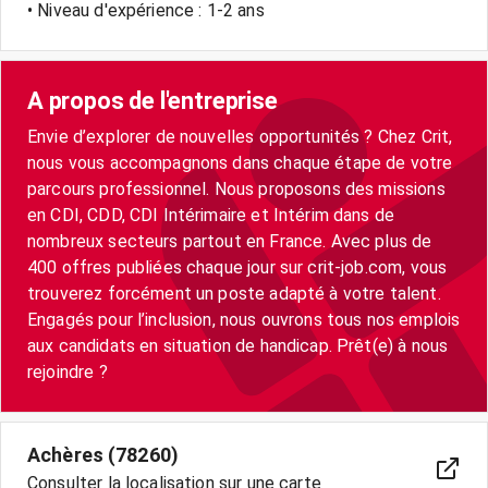
• Niveau d'expérience : 1-2 ans
A propos de l'entreprise
Envie d’explorer de nouvelles opportunités ? Chez Crit,
nous vous accompagnons dans chaque étape de votre
parcours professionnel. Nous proposons des missions
en CDI, CDD, CDI Intérimaire et Intérim dans de
nombreux secteurs partout en France. Avec plus de
400 offres publiées chaque jour sur crit-job.com, vous
trouverez forcément un poste adapté à votre talent.
Engagés pour l’inclusion, nous ouvrons tous nos emplois
aux candidats en situation de handicap. Prêt(e) à nous
rejoindre ?
Achères (78260)
Consulter la localisation sur une carte