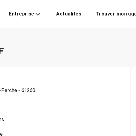
Entreprise
Actualités
Trouver mon ag
F
u-Perche - 61260.
es
ue