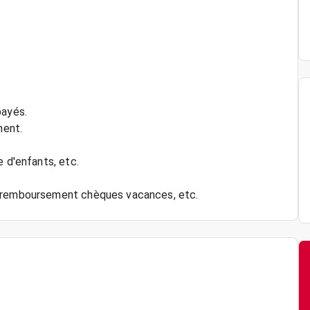
payés.
ment.
e d'enfants, etc.