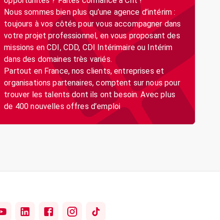
opportunités ? Faites confiance à Crit !
Nous sommes bien plus qu’une agence d’intérim :
toujours à vos côtés pour vous accompagner dans
votre projet professionnel, en vous proposant des
missions en CDI, CDD, CDI Intérimaire ou Intérim
dans des domaines très variés.
Partout en France, nos clients, entreprises et
organisations partenaires, comptent sur nous pour
trouver les talents dont ils ont besoin. Avec plus
de 400 nouvelles offres d’emploi