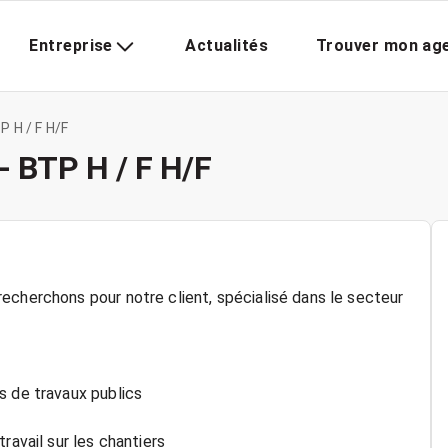
Entreprise
Actualités
Trouver mon ag
P H / F H/F
- BTP H / F H/F
echerchons pour notre client, spécialisé dans le secteur
s de travaux publics
ravail sur les chantiers