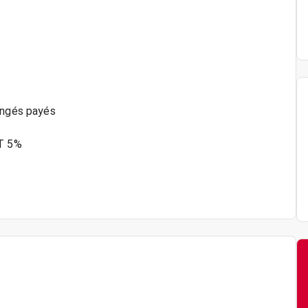
ongés payés
ET 5%