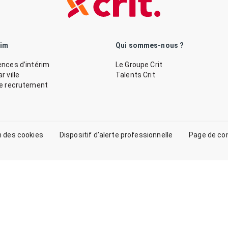
rim
Qui sommes-nous ?
nces d’intérim
Le Groupe Crit
 ville
Talents Crit
de recrutement
n des cookies
Dispositif d’alerte professionnelle
Page de co