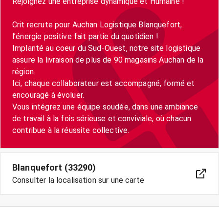
Rejoignez une entreprise dynamique et Humaine !
Crit recrute pour Auchan Logistique Blanquefort,
l’énergie positive fait partie du quotidien !
Implanté au coeur du Sud-Ouest, notre site logistique
assure la livraison de plus de 90 magasins Auchan de la
région.
Ici, chaque collaborateur est accompagné, formé et
encouragé à évoluer.
Vous intégrez une équipe soudée, dans une ambiance
de travail à la fois sérieuse et conviviale, où chacun
Blanquefort (33290)
Consulter la localisation sur une carte