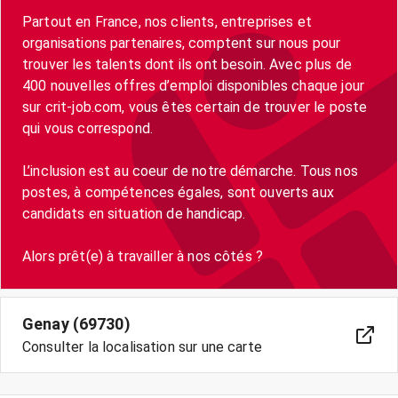
Partout en France, nos clients, entreprises et
organisations partenaires, comptent sur nous pour
trouver les talents dont ils ont besoin. Avec plus de
400 nouvelles offres d’emploi disponibles chaque jour
sur crit-job.com, vous êtes certain de trouver le poste
qui vous correspond.
L’inclusion est au coeur de notre démarche. Tous nos
postes, à compétences égales, sont ouverts aux
candidats en situation de handicap.
Genay (69730)
Consulter la localisation sur une carte