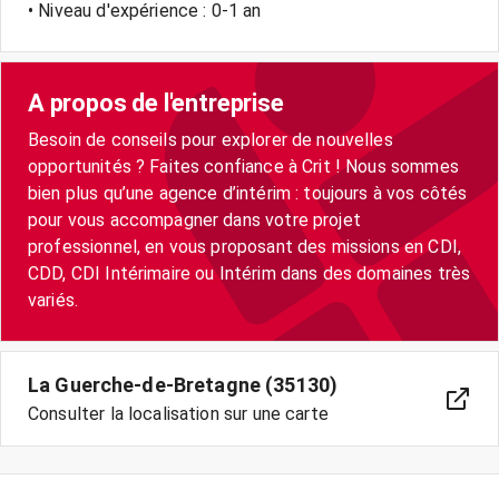
• Niveau d'expérience : 0-1 an
A propos de l'entreprise
Besoin de conseils pour explorer de nouvelles
opportunités ? Faites confiance à Crit ! Nous sommes
bien plus qu’une agence d’intérim : toujours à vos côtés
pour vous accompagner dans votre projet
professionnel, en vous proposant des missions en CDI,
CDD, CDI Intérimaire ou Intérim dans des domaines très
variés.
La Guerche-de-Bretagne (35130)
Consulter la localisation sur une carte