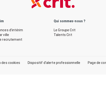
rim
Qui sommes-nous ?
nces d’intérim
Le Groupe Crit
 ville
Talents Crit
de recrutement
n des cookies
Dispositif d’alerte professionnelle
Page de co