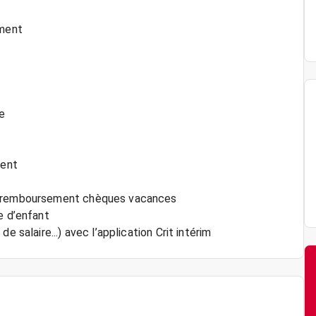
iment
ce
ment
x, remboursement chèques vacances
e d’enfant