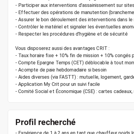
- Participer aux interventions d’assainissement sur site
- Effectuer des opérations de manutention (brancheme
- Assurer le bon déroulement des interventions dans le
- Contrôler le matériel et signaler les éventuelles anom
- Respecter les procédures d’hygiène et de sécurité
Vous disposerez aussi des avantages CRIT :
- Taux horaire fixe + 10% fin de mission + 10% congés 
- Compte Epargne Temps (CET) déblocable à tout mo
- Acompte de paie hebdomadaire si besoin
- Aides diverses (via FASTT) : mutuelle, logement, gard
- Application My Crit pour un suivi facile
- Comité Social et Économique (CSE) : cartes cadeau
Profil recherché
- Expérience de 1 à 2 ans en tant que chauffeur poids l