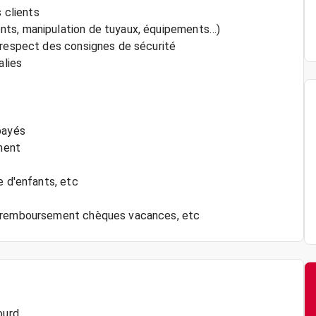
s clients
nts, manipulation de tuyaux, équipements…)
 respect des consignes de sécurité
alies
payés
ment
e d'enfants, etc
x, remboursement chèques vacances, etc
ourd