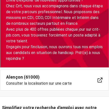
Envie d’explorer de nouvelles opportunités ?
Chez Crit, nous vous accompagnons dans chaque étape
de votre parcours professionnel. Nous proposons des
missions en CDI, CDD, CDI Intérimaire et Intérim dans
de nombreux secteurs partout en France.
Avec plus de 400 offres publiées chaque jour sur crit-
job.com, vous trouverez forcément un poste adapté à
votre talent.
Engagés pour l’inclusion, nous ouvrons tous nos emplois
aux candidats en situation de handicap. Prêt(e) à nous
Alençon (61000)
Consulter la localisation sur une carte
Simplifiez votre recherche d'emploi avec notre