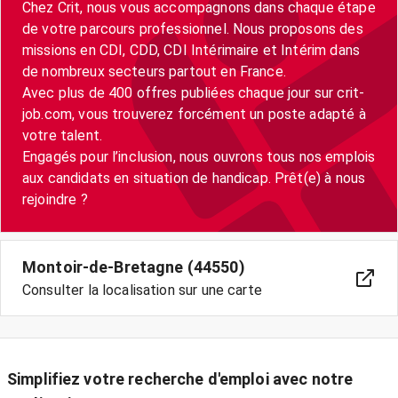
Chez Crit, nous vous accompagnons dans chaque étape
de votre parcours professionnel. Nous proposons des
missions en CDI, CDD, CDI Intérimaire et Intérim dans
de nombreux secteurs partout en France.
Avec plus de 400 offres publiées chaque jour sur crit-
job.com, vous trouverez forcément un poste adapté à
votre talent.
Engagés pour l’inclusion, nous ouvrons tous nos emplois
aux candidats en situation de handicap. Prêt(e) à nous
Montoir-de-Bretagne (44550)
Consulter la localisation sur une carte
Simplifiez votre recherche d'emploi avec notre