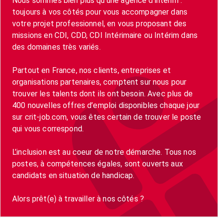
Nous sommes bien plus qu’une agence d’intérim :
toujours à vos côtés pour vous accompagner dans
votre projet professionnel, en vous proposant des
missions en CDI, CDD, CDI Intérimaire ou Intérim dans
des domaines très variés.
Partout en France, nos clients, entreprises et
organisations partenaires, comptent sur nous pour
trouver les talents dont ils ont besoin. Avec plus de
400 nouvelles offres d’emploi disponibles chaque jour
sur crit-job.com, vous êtes certain de trouver le poste
qui vous correspond.
L’inclusion est au coeur de notre démarche. Tous nos
postes, à compétences égales, sont ouverts aux
candidats en situation de handicap.