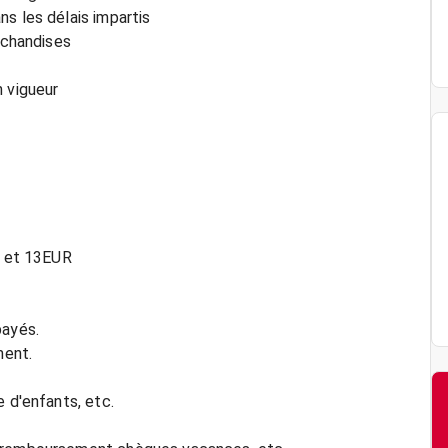
s les délais impartis
archandises
n vigueur
8 et 13EUR
payés.
ment.
e d'enfants, etc.