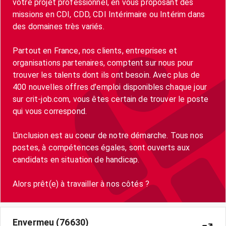
votre projet professionnel, en vous proposant des
missions en CDI, CDD, CDI Intérimaire ou Intérim dans
des domaines très variés.
Partout en France, nos clients, entreprises et
organisations partenaires, comptent sur nous pour
trouver les talents dont ils ont besoin. Avec plus de
400 nouvelles offres d’emploi disponibles chaque jour
sur crit-job.com, vous êtes certain de trouver le poste
qui vous correspond.
L’inclusion est au coeur de notre démarche. Tous nos
postes, à compétences égales, sont ouverts aux
candidats en situation de handicap.
Envermeu (76630)