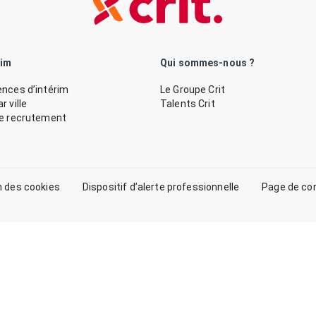
rim
Qui sommes-nous ?
nces d’intérim
Le Groupe Crit
 ville
Talents Crit
de recrutement
n des cookies
Dispositif d’alerte professionnelle
Page de co