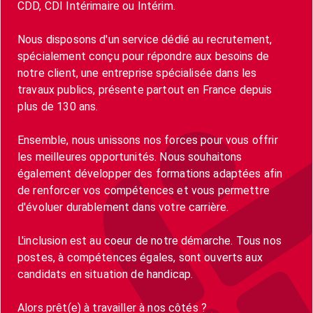
CDD, CDI Intérimaire ou Intérim.
Nous disposons d'un service dédié au recrutement,
spécialement conçu pour répondre aux besoins de
notre client, une entreprise spécialisée dans les
travaux publics, présente partout en France depuis
plus de 130 ans.
Ensemble, nous unissons nos forces pour vous offrir
les meilleures opportunités. Nous souhaitons
également développer des formations adaptées afin
de renforcer vos compétences et vous permettre
d'évoluer durablement dans votre carrière.
L'inclusion est au coeur de notre démarche. Tous nos
postes, à compétences égales, sont ouverts aux
candidats en situation de handicap.
Alors prêt(e) à travailler à nos côtés ?