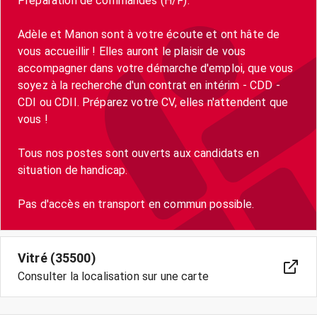
Préparation de commandes (H/F).
Adèle et Manon sont à votre écoute et ont hâte de
vous accueillir ! Elles auront le plaisir de vous
accompagner dans votre démarche d'emploi, que vous
soyez à la recherche d'un contrat en intérim - CDD -
CDI ou CDII. Préparez votre CV, elles n'attendent que
vous !
Tous nos postes sont ouverts aux candidats en
situation de handicap.
Pas d'accès en transport en commun possible.
Vitré (35500)
Consulter la localisation sur une carte