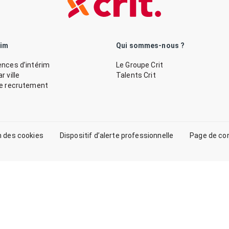
rim
Qui sommes-nous ?
nces d’intérim
Le Groupe Crit
 ville
Talents Crit
de recrutement
n des cookies
Dispositif d’alerte professionnelle
Page de co