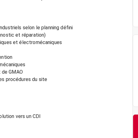
dustriels selon le planning défini
nostic et réparation)
niques et électromécaniques
ention
t mécaniques
 et de GMAO
es procédures du site
olution vers un CDI