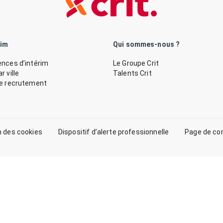
rim
Qui sommes-nous ?
nces d’intérim
Le Groupe Crit
 ville
Talents Crit
de recrutement
n des cookies
Dispositif d’alerte professionnelle
Page de co