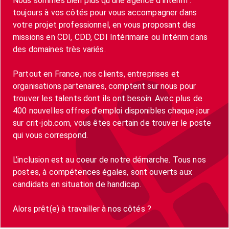
Nous sommes bien plus qu’une agence d’intérim :
toujours à vos côtés pour vous accompagner dans
votre projet professionnel, en vous proposant des
missions en CDI, CDD, CDI Intérimaire ou Intérim dans
des domaines très variés.
Partout en France, nos clients, entreprises et
organisations partenaires, comptent sur nous pour
trouver les talents dont ils ont besoin. Avec plus de
400 nouvelles offres d’emploi disponibles chaque jour
sur crit-job.com, vous êtes certain de trouver le poste
qui vous correspond.
L’inclusion est au coeur de notre démarche. Tous nos
postes, à compétences égales, sont ouverts aux
candidats en situation de handicap.