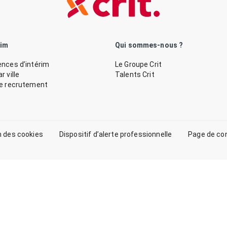
rim
Qui sommes-nous ?
nces d’intérim
Le Groupe Crit
 ville
Talents Crit
de recrutement
n des cookies
Dispositif d’alerte professionnelle
Page de co