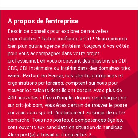
A propos de l'entreprise
Besoin de conseils pour explorer de nouvelles
opportunités ? Faites confiance à Crit ! Nous sommes
bien plus qu’une agence d’intérim : toujours à vos côtés
pour vous accompagner dans votre projet
professionnel, en vous proposant des missions en CDI,
CDD, CDI Intérimaire ou Intérim dans des domaines très
variés. Partout en France, nos clients, entreprises et
organisations partenaires, comptent sur nous pour
trouver les talents dont ils ont besoin. Avec plus de
400 nouvelles offres d’emploi disponibles chaque jour
sur crit-job.com, vous êtes certain de trouver le poste
qui vous correspond. L’inclusion est au coeur de notre
démarche. Tous nos postes, à compétences égales,
sont ouverts aux candidats en situation de handicap.
Alors prêt(e) à travailler à nos côtés ?