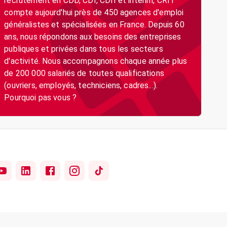
recrutement en CDD, CDI, CDII et intérim, CRIT
compte aujourd'hui près de 450 agences d'emploi
généralistes et spécialisées en France. Depuis 60
ans, nous répondons aux besoins des entreprises
publiques et privées dans tous les secteurs
d'activité. Nous accompagnons chaque année plus
de 200 000 salariés de toutes qualifications
(ouvriers, employés, techniciens, cadres...).
Pourquoi pas vous ?