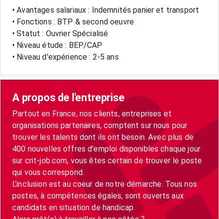
• Avantages salariaux : Indemnités panier et transport
• Fonctions : BTP & second oeuvre
• Statut : Ouvrier Spécialisé
• Niveau étude : BEP/CAP
• Niveau d'expérience : 2-5 ans
A propos de l'entreprise
Partout en France, nos clients, entreprises et
organisations partenaires, comptent sur nous pour
trouver les talents dont ils ont besoin. Avec plus de
400 nouvelles offres d’emploi disponibles chaque jour
sur crit-job.com, vous êtes certain de trouver le poste
qui vous correspond.
L’inclusion est au coeur de notre démarche. Tous nos
postes, à compétences égales, sont ouverts aux
candidats en situation de handicap.