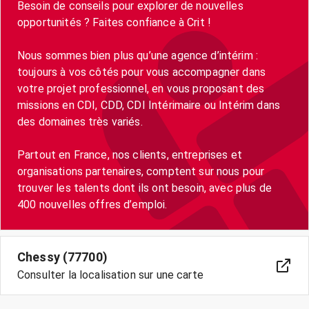
Besoin de conseils pour explorer de nouvelles
opportunités ? Faites confiance à Crit !
Nous sommes bien plus qu’une agence d’intérim :
toujours à vos côtés pour vous accompagner dans
votre projet professionnel, en vous proposant des
missions en CDI, CDD, CDI Intérimaire ou Intérim dans
des domaines très variés.
Partout en France, nos clients, entreprises et
organisations partenaires, comptent sur nous pour
trouver les talents dont ils ont besoin, avec plus de
400 nouvelles offres d’emploi.
Chessy (77700)
Consulter la localisation sur une carte