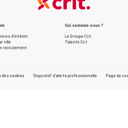
rim
Qui sommes-nous ?
nces d’intérim
Le Groupe Crit
 ville
Talents Crit
de recrutement
n des cookies
Dispositif d’alerte professionnelle
Page de co