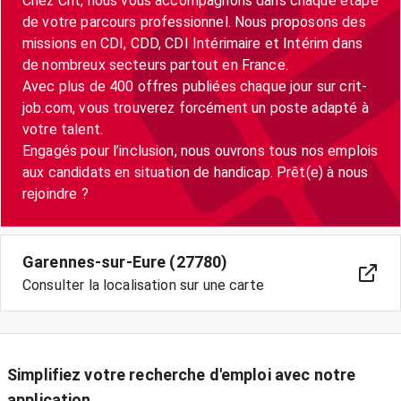
Chez Crit, nous vous accompagnons dans chaque étape
de votre parcours professionnel. Nous proposons des
missions en CDI, CDD, CDI Intérimaire et Intérim dans
de nombreux secteurs partout en France.
Avec plus de 400 offres publiées chaque jour sur crit-
job.com, vous trouverez forcément un poste adapté à
votre talent.
Engagés pour l’inclusion, nous ouvrons tous nos emplois
aux candidats en situation de handicap. Prêt(e) à nous
Garennes-sur-Eure (27780)
Consulter la localisation sur une carte
Simplifiez votre recherche d'emploi avec notre
application