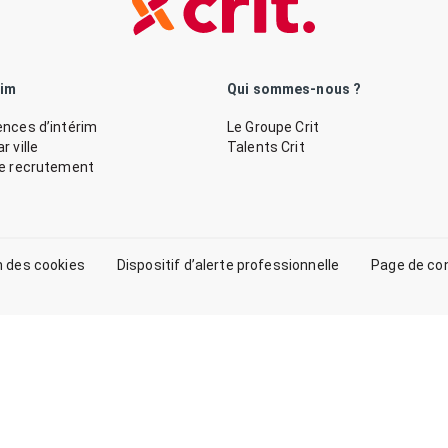
rim
Qui sommes-nous ?
nces d’intérim
Le Groupe Crit
 ville
Talents Crit
de recrutement
n des cookies
Dispositif d’alerte professionnelle
Page de co