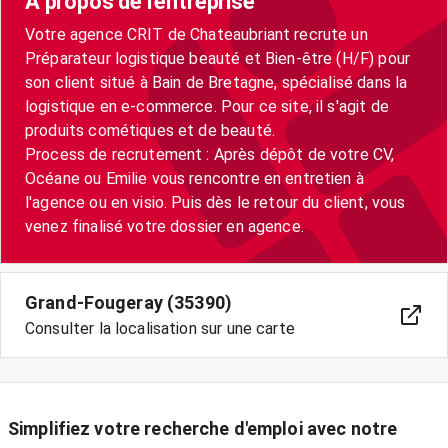
A propos de l'entreprise
Votre agence CRIT de Chateaubriant recrute un
Préparateur logistique beauté et Bien-être (H/F) pour
son client situé à Bain de Bretagne, spécialisé dans la
logistique en e-commerce. Pour ce site, il s'agit de
produits cométiques et de beauté.
Process de recrutement : Après dépôt de votre CV,
Océane ou Emilie vous rencontre en entretien à
l'agence ou en visio. Puis dès le retour du client, vous
venez finalisé votre dossier en agence.
Grand-Fougeray (35390)
Consulter la localisation sur une carte
Simplifiez votre recherche d'emploi avec notre