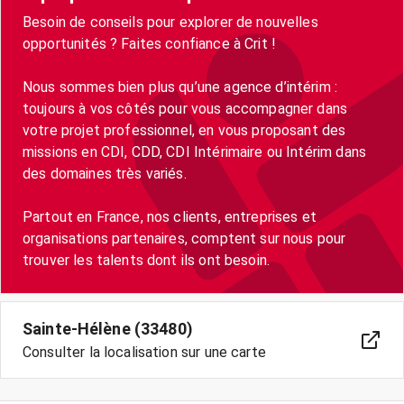
Besoin de conseils pour explorer de nouvelles
opportunités ? Faites confiance à Crit !
Nous sommes bien plus qu’une agence d’intérim :
toujours à vos côtés pour vous accompagner dans
votre projet professionnel, en vous proposant des
missions en CDI, CDD, CDI Intérimaire ou Intérim dans
des domaines très variés.
Partout en France, nos clients, entreprises et
organisations partenaires, comptent sur nous pour
trouver les talents dont ils ont besoin.
Sainte-Hélène (33480)
Consulter la localisation sur une carte