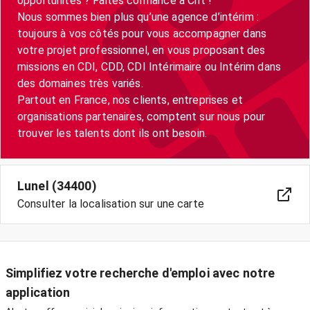
opportunités ? Faites confiance à Crit !
Nous sommes bien plus qu’une agence d’intérim :
toujours à vos côtés pour vous accompagner dans
votre projet professionnel, en vous proposant des
missions en CDI, CDD, CDI Intérimaire ou Intérim dans
des domaines très variés.
Partout en France, nos clients, entreprises et
organisations partenaires, comptent sur nous pour
trouver les talents dont ils ont besoin.
Lunel (34400)
Consulter la localisation sur une carte
Simplifiez votre recherche d'emploi avec notre
application