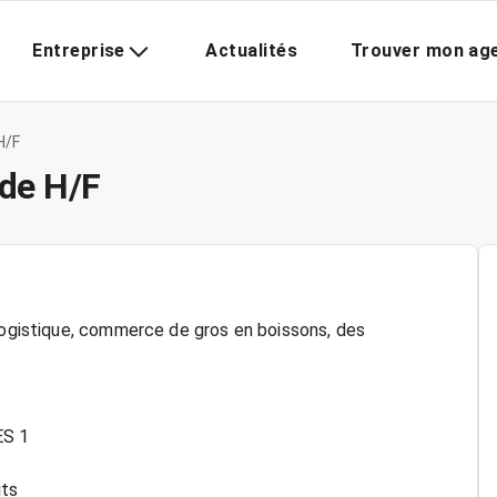
Entreprise
Actualités
Trouver mon ag
H/F
de H/F
 logistique, commerce de gros en boissons, des
ES 1
its