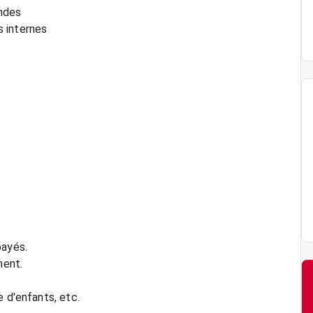
andes
 internes
payés.
ment.
e d'enfants, etc.