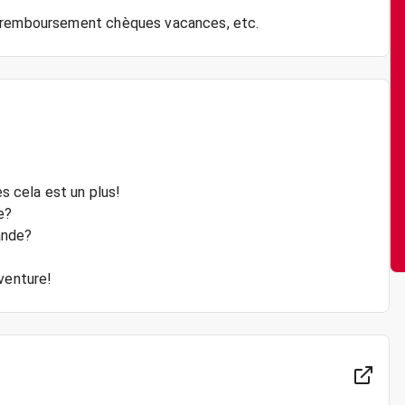
 cela est un plus!
e?
ande?
venture!