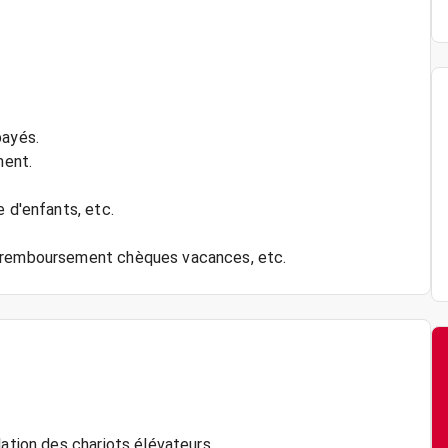
payés.
ment.
e d'enfants, etc.
lation des chariots élévateurs