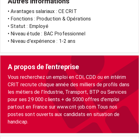
Autres informations
• Avantages salariaux : CE CRIT
• Fonctions : Production & Opérations
• Statut : Employé
• Niveau étude : BAC Professionnel
• Niveau d'expérience : 1-2 ans
A propos de l'entreprise
Vous recherchez un emploi en CDI, CDD ou en intérim
CRIT recrute chaque année des milliers de profils dans
les métiers de l'Industrie, Transport, BTP ou Services
pour ses 29 000 clients.+ de 5000 offres d'emploi
partout en France sur www.crit-job.com Tous nos
postes sont ouverts aux candidats en situation de
handicap.