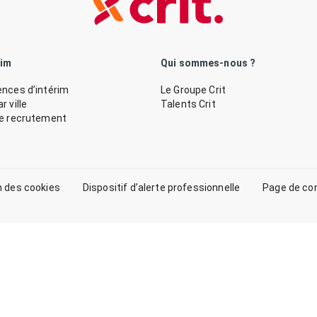
rim
Qui sommes-nous ?
nces d’intérim
Le Groupe Crit
 ville
Talents Crit
de recrutement
n des cookies
Dispositif d’alerte professionnelle
Page de co