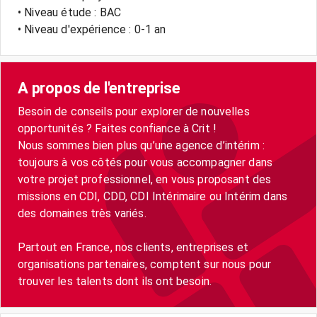
• Niveau étude : BAC
• Niveau d'expérience : 0-1 an
A propos de l'entreprise
Besoin de conseils pour explorer de nouvelles
opportunités ? Faites confiance à Crit !
Nous sommes bien plus qu’une agence d’intérim :
toujours à vos côtés pour vous accompagner dans
votre projet professionnel, en vous proposant des
missions en CDI, CDD, CDI Intérimaire ou Intérim dans
des domaines très variés.
Partout en France, nos clients, entreprises et
organisations partenaires, comptent sur nous pour
trouver les talents dont ils ont besoin.