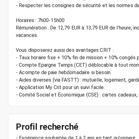
- Respecter les consignes de sécurité et les normes de
Horaires : 7h00-15h00
Rémunération : De 12,79 EUR à 13,79 EUR de l’heure, in
vacances.
Vous disposerez aussi des avantages CRIT :
- Taux horaire fixe + 10% fin de mission + 10% congés 
- Compte Epargne Temps (CET) déblocable à tout mo
- Acompte de paie hebdomadaire si besoin.
- Aides diverses (via FASTT) : mutuelle, logement, gard
- Application My Crit pour un suivi facile.
Profil recherché
- Expérience souhaitée de 1 à 2 ans en tant qu'usineur